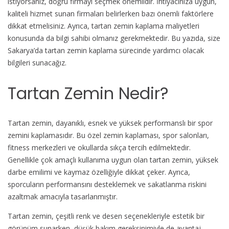
istiyorsanız, doğru firmayı seçmek önemlidir. İhtiyacınıza uygun,
Firmalar
kaliteli hizmet sunan firmaları belirlerken bazı önemli faktörlere
için
dikkat etmelisiniz. Ayrıca, tartan zemin kaplama maliyetleri
konusunda da bilgi sahibi olmanız gerekmektedir. Bu yazıda, size
Sakarya’da tartan zemin kaplama sürecinde yardımcı olacak
bilgileri sunacağız.
Tartan Zemin Nedir?
Tartan zemin, dayanıklı, esnek ve yüksek performanslı bir spor
zemini kaplamasıdır. Bu özel zemin kaplaması, spor salonları,
fitness merkezleri ve okullarda sıkça tercih edilmektedir.
Genellikle çok amaçlı kullanıma uygun olan tartan zemin, yüksek
darbe emilimi ve kaymaz özelliğiyle dikkat çeker. Ayrıca,
sporcuların performansını desteklemek ve sakatlanma riskini
azaltmak amacıyla tasarlanmıştır.
Tartan zemin, çeşitli renk ve desen seçenekleriyle estetik bir
görünüm sunarken, düşük bakım gereksinimiyle de avantaj