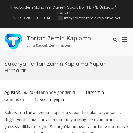
İçeriğe
geç
Acıbadem Mahallesi Gayretli Sokak No:14 D:7/B Üsküdar/
İstanbul
+90 216 650 83 34
info@tartanzeminkaplama.net
Tartan Zemin Kaplama
Mobi
Arama
formunu
En İyi Kauçuk Zemin Sistemi
için
göster
birin
men
Sakarya Tartan Zemin Kaplama Yapan
Firmalar
Ağustos 28, 2024
tarihinde gönderildi
TarAdmin
Sakarya
tarafından
Bir yorum yapın
Tartan
Sakarya’da tartan zemin kaplama yapan firmaları arıyorsanız,
Zemin
doğru yerdesiniz. Tartan zemin, dayanıklılığı ve uzun ömürlü
Kaplama
yapısıyla dikkat çekiyor. Sakarya’da bu avantajlardan yararlanmak
Yapan