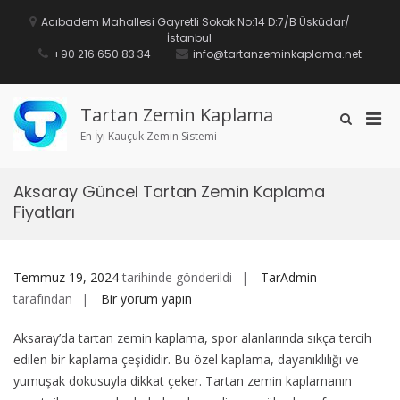
İçeriğe
geç
Acıbadem Mahallesi Gayretli Sokak No:14 D:7/B Üsküdar/
İstanbul
+90 216 650 83 34
info@tartanzeminkaplama.net
Tartan Zemin Kaplama
Mobi
Arama
formunu
En İyi Kauçuk Zemin Sistemi
için
göster
birin
men
Aksaray Güncel Tartan Zemin Kaplama
Fiyatları
Temmuz 19, 2024
tarihinde gönderildi
TarAdmin
Aksaray
tarafından
Bir yorum yapın
Güncel
Aksaray’da tartan zemin kaplama, spor alanlarında sıkça tercih
Tartan
edilen bir kaplama çeşididir. Bu özel kaplama, dayanıklılığı ve
Zemin
yumuşak dokusuyla dikkat çeker. Tartan zemin kaplamanın
Kaplama