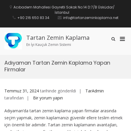
İçeriğe
geç
Acıbadem Mahallesi Gayretli Sokak No:14 D:7/B Üsküdar/
İstanbul
+90 216 650 83 34
info@tartanzeminkaplama.net
Tartan Zemin Kaplama
Mobi
Arama
formunu
En İyi Kauçuk Zemin Sistemi
için
göster
birin
men
Adıyaman Tartan Zemin Kaplama Yapan
Firmalar
Temmuz 31, 2024
tarihinde gönderildi
TarAdmin
Adıyaman
tarafından
Bir yorum yapın
Tartan
Adıyaman’da tartan zemin kaplama yapan firmalar arasında
Zemin
seçim yapmak, zemin kaplamanızı güvenilir ellere teslim etmek
Kaplama
için önemli bir adımdır. Tartan zemin kaplamanın avantajları,
Yapan