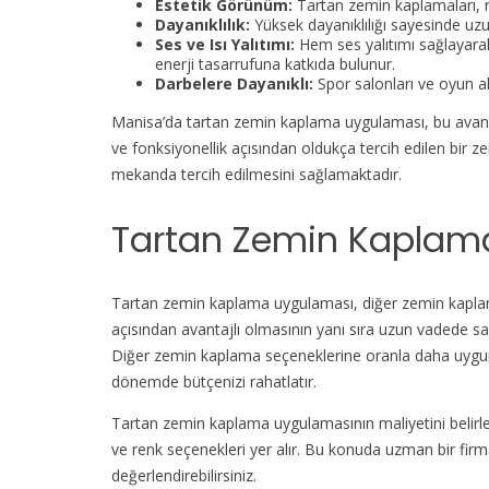
Estetik Görünüm:
Tartan zemin kaplamaları, 
Dayanıklılık:
Yüksek dayanıklılığı sayesinde uzun
Ses ve Isı Yalıtımı:
Hem ses yalıtımı sağlayarak
enerji tasarrufuna katkıda bulunur.
Darbelere Dayanıklı:
Spor salonları ve oyun ala
Manisa’da tartan zemin kaplama uygulaması, bu avantajla
ve fonksiyonellik açısından oldukça tercih edilen bir 
mekanda tercih edilmesini sağlamaktadır.
Tartan Zemin Kaplama
Tartan zemin kaplama uygulaması, diğer zemin kaplam
açısından avantajlı olmasının yanı sıra uzun vadede sağ
Diğer zemin kaplama seçeneklerine oranla daha uygu
dönemde bütçenizi rahatlatır.
Tartan zemin kaplama uygulamasının maliyetini belirl
ve renk seçenekleri yer alır. Bu konuda uzman bir firma
değerlendirebilirsiniz.