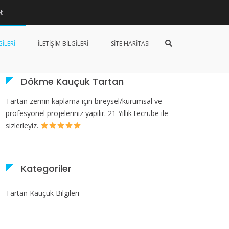
t
lgileri
Manisa Tartan Zemin Kaplama Uygulaması
Arama
ILERI
İLETIŞIM BILGILERI
SITE HARITASI
formunu
göster
Dökme Kauçuk Tartan
Tartan zemin kaplama için bireysel/kurumsal ve
profesyonel projeleriniz yapılır. 21 Yıllık tecrübe ile
sizlerleyiz.
Kategoriler
Tartan Kauçuk Bilgileri