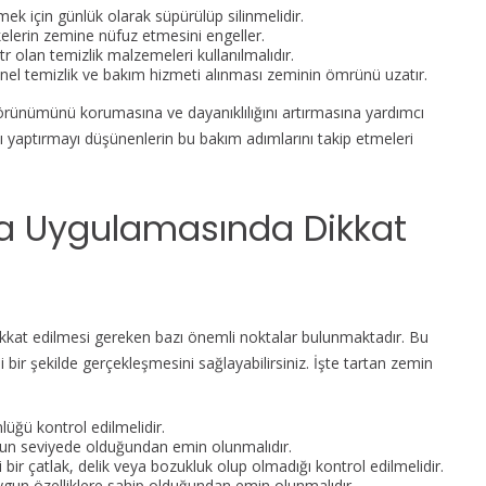
mek için günlük olarak süpürülüp silinmelidir.
lerin zemine nüfuz etmesini engeller.
 olan temizlik malzemeleri kullanılmalıdır.
yonel temizlik ve bakım hizmeti alınması zeminin ömrünü uzatır.
örünümünü korumasına ve dayanıklılığını artırmasına yardımcı
 yaptırmayı düşünenlerin bu bakım adımlarını takip etmeleri
a Uygulamasında Dikkat
at edilmesi gereken bazı önemli noktalar bulunmaktadır. Bu
 bir şekilde gerçekleşmesini sağlayabilirsiniz. İşte tartan zemin
üğü kontrol edilmelidir.
un seviyede olduğundan emin olunmalıdır.
r çatlak, delik veya bozukluk olup olmadığı kontrol edilmelidir.
uygun özelliklere sahip olduğundan emin olunmalıdır.