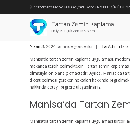
İçeriğe
geç
Acıbadem Mahallesi Gayretli Sokak No:14 D:7/B Üsküda
Manisa Tartan Zemin Kaplam
Tartan Zemin Kaplama
En İyi Kauçuk Zemin Sistemi
Nisan 3, 2024
tarihinde gönderildi
TarAdmin
taraf
Manisa’da tartan zemin kaplama uygulaması, modern ve
mekanda tercih edilmektedir. Tartan zemin kaplaması
olmasıyla ön plana çıkmaktadır. Ayrıca, Manisa’da tarta
dikkat edilmesi gereken noktaları hakkında bilgi almak
hakkında detaylı bilgilere ulaşabilirsiniz.
Manisa’da Tartan Zem
Manisa’da tartan zemin kaplama uygulaması birçok av