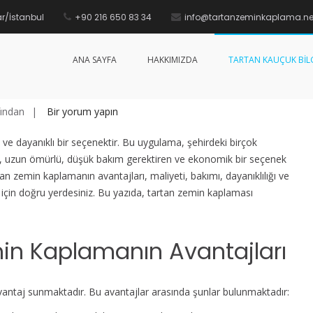
r/İstanbul
+90 216 650 83 34
info@tartanzeminkaplama.ne
a Uygulaması
Ana sayfa
Yazılar
Tartan Kauçuk Bi
ANA SAYFA
HAKKIMIZDA
TARTAN KAUÇUK BILG
Manisa
ından
Bir yorum yapın
Tartan
 dayanıklı bir seçenektir. Bu uygulama, şehirdeki birçok
Zemin
, uzun ömürlü, düşük bakım gerektiren ve ekonomik bir seçenek
Kaplama
n zemin kaplamanın avantajları, maliyeti, bakımı, dayanıklılığı ve
Uygulaması
 için doğru yerdesiniz. Bu yazıda, tartan zemin kaplaması
için
in Kaplamanın Avantajları
antaj sunmaktadır. Bu avantajlar arasında şunlar bulunmaktadır: