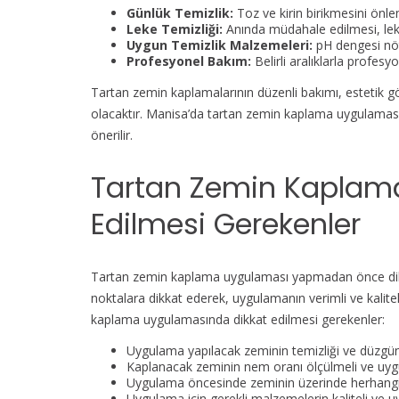
Günlük Temizlik:
Toz ve kirin birikmesini önle
Leke Temizliği:
Anında müdahale edilmesi, leke
Uygun Temizlik Malzemeleri:
pH dengesi nötr
Profesyonel Bakım:
Belirli aralıklarla profes
Tartan zemin kaplamalarının düzenli bakımı, estetik g
olacaktır. Manisa’da tartan zemin kaplama uygulaması
önerilir.
Tartan Zemin Kaplam
Edilmesi Gerekenler
Tartan zemin kaplama uygulaması yapmadan önce dikk
noktalara dikkat ederek, uygulamanın verimli ve kaliteli
kaplama uygulamasında dikkat edilmesi gerekenler:
Uygulama yapılacak zeminin temizliği ve düzgünl
Kaplanacak zeminin nem oranı ölçülmeli ve uyg
Uygulama öncesinde zeminin üzerinde herhangi bi
Uygulama için gerekli malzemelerin kaliteli ve 