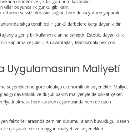
mekana modern ve şık bir görünüm kazandırır.
 yıllar boyunca ilk günkü gibi kalır.
 ortamın sessiz olmasını sağlar, hem de ısı yalıtımı yaparak
nlarında sıkça tercih edilir çünkü darbelere karşı dayanıklıdır.
rıyla geniş bir kullanım alanına sahiptir. Estetik, dayanıklılık
zemin kaplama çeşididir. Bu avantajlar, Manisa’daki pek çok
 Uygulamasının Maliyeti
a seçeneklerine göre oldukça ekonomik bir seçenektir. Maliyet
ladığı dayanıklılık ve düşük bakım maliyetiyle de dikkat çeker.
n fiyatlı olması, hem kurulum aşamasında hem de uzun
eyen faktörler arasında zeminin durumu, alanın büyüklüğü, desen
 ile çalışarak, size en uygun maliyeti ve seçenekleri