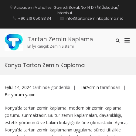
İçeriğe
geç
Acıbadem Mahallesi Gayretli Sokak No:14 D:7/B Üsküdar/
İstanbul
+90 216 650 83 34
info@tartanzeminkaplama.net
Tartan Zemin Kaplama
Mobi
Arama
formunu
En İyi Kauçuk Zemin Sistemi
için
göster
birin
men
Konya Tartan Zemin Kaplama
Kon
Eylül 14, 2024
tarihinde gönderildi
TarAdmin
tarafından
Tar
Bir yorum yapın
Zem
Konya’da tartan zemin kaplama, modern bir zemin kaplama
Kap
çözümü sunmaktadır. Bu tür zemin kaplamaları, dayanıklılığı,
için
estetik görünümü ve bakım kolaylığı ile öne çıkmaktadır. Ayrıca,
Konya’da tartan zemin kaplamanın uygulama süreci titizlikle