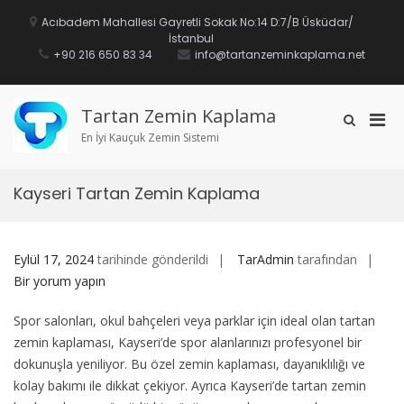
İçeriğe
geç
Acıbadem Mahallesi Gayretli Sokak No:14 D:7/B Üsküdar/
İstanbul
+90 216 650 83 34
info@tartanzeminkaplama.net
Tartan Zemin Kaplama
Mobi
Arama
formunu
En İyi Kauçuk Zemin Sistemi
için
göster
birin
men
Kayseri Tartan Zemin Kaplama
Kay
Eylül 17, 2024
tarihinde gönderildi
TarAdmin
tarafından
Tar
Bir yorum yapın
Zem
Spor salonları, okul bahçeleri veya parklar için ideal olan tartan
Kap
zemin kaplaması, Kayseri’de spor alanlarınızı profesyonel bir
için
dokunuşla yeniliyor. Bu özel zemin kaplaması, dayanıklılığı ve
kolay bakımı ile dikkat çekiyor. Ayrıca Kayseri’de tartan zemin