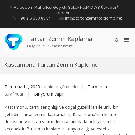
İçeriğe
geç
Acıbadem Mahallesi Gayretli Sokak No:14 D:7/B Üsküdar/
İstanbul
+90 216 650 83 34
info@tartanzeminkaplama.net
Tartan Zemin Kaplama
Mobi
Arama
formunu
En İyi Kauçuk Zemin Sistemi
için
göster
birin
men
Kastamonu Tartan Zemin Kaplama
Temmuz 11, 2025
tarihinde gönderildi
TarAdmin
Kastamonu
tarafından
Bir yorum yapın
Tartan
Kastamonu, tarihi zenginliği ve doğal güzellikleri ile ünlü bir
Zemin
şehirdir. Tartan zemin kaplamaları, Kastamonu’nun kültürel
Kaplama
dokusunu yansıtan ve modern tasarımlarla buluşturan bir
için
seçenektir. Bu zemin kaplaması, dayanıklılığı ve estetik