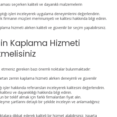
aması seçerken kaliteli ve dayanıklı malzemelerin
tığı işleri inceleyerek uygulama deneyimlerini değerlendirin.
k firmanın müşteri memnuniyeti ve kalitesi hakkında bilgi edinin.
ma hizmeti alırken kaliteli ve güvenilir bir seçim yapabilirsiniz.
min Kaplama Hizmeti
tmelisiniz
at etmeniz gereken bazı önemli noktalar bulunmaktadır:
artan zemin kaplama hizmeti alırken deneyimli ve güvenilir
işler hakkında referansları inceleyerek kalitesini değerlendirin.
itesi ve dayanıklılığı hakkında bilgi edinin.
 bir teklif almak için farklı firmalardan fiyat alın.
me şartlarını detaylı bir şekilde inceleyin ve anlamadığınız
lara dikkat ederek kaliteli bir hizmet alabilirsiniz. Isparta