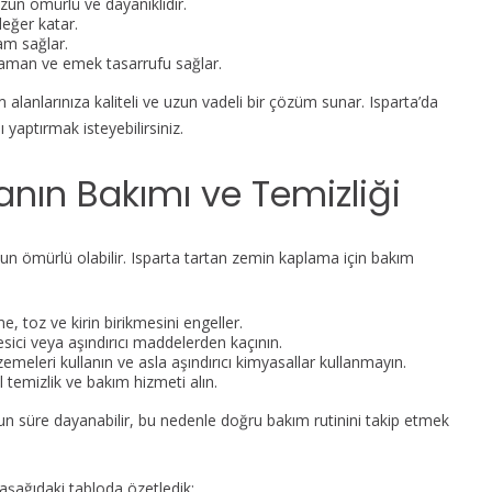
zun ömürlü ve dayanıklıdır.
eğer katar.
tam sağlar.
 zaman ve emek tasarrufu sağlar.
lanlarınıza kaliteli ve uzun vadeli bir çözüm sunar. Isparta’da
yaptırmak isteyebilirsiniz.
nın Bakımı ve Temizliği
n ömürlü olabilir. Isparta tartan zemin kaplama için bakım
e, toz ve kirin birikmesini engeller.
esici veya aşındırıcı maddelerden kaçının.
emeleri kullanın ve asla aşındırıcı kimyasallar kullanmayın.
l temizlik ve bakım hizmeti alın.
n süre dayanabilir, bu nedenle doğru bakım rutinini takip etmek
aşağıdaki tabloda özetledik: