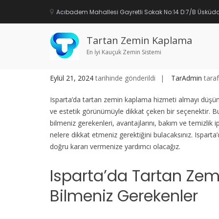
İçeriğe
geç
Acıbadem Mahallesi Gayretli Sokak No:14 D:7/B Üsküda
Isparta Tartan Zemin Kaplam
Tartan Zemin Kaplama
En İyi Kauçuk Zemin Sistemi
Eylül 21, 2024
tarihinde gönderildi
TarAdmin
taraf
Isparta’da tartan zemin kaplama hizmeti almayı düşünü
ve estetik görünümüyle dikkat çeken bir seçenektir. B
bilmeniz gerekenleri, avantajlarını, bakım ve temizlik i
nelere dikkat etmeniz gerektiğini bulacaksınız. Ispa
doğru kararı vermenize yardımcı olacağız.
Isparta’da Tartan Ze
Bilmeniz Gerekenler