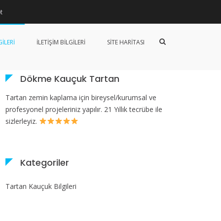
t
tan Kauçuk Bilgileri
Isparta Tartan Zemin Kaplama
Arama
ILERI
İLETIŞIM BILGILERI
SITE HARITASI
formunu
göster
Dökme Kauçuk Tartan
Tartan zemin kaplama için bireysel/kurumsal ve
profesyonel projeleriniz yapılır. 21 Yıllık tecrübe ile
sizlerleyiz.
Kategoriler
Tartan Kauçuk Bilgileri