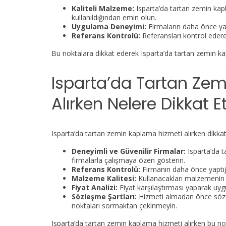
Kaliteli Malzeme:
Isparta’da tartan zemin kapl
kullanıldığından emin olun.
Uygulama Deneyimi:
Firmaların daha önce yap
Referans Kontrolü:
Referansları kontrol edere
Bu noktalara dikkat ederek Isparta’da tartan zemin kapla
Isparta’da Tartan Ze
Alırken Nelere Dikkat E
Isparta’da tartan zemin kaplama hizmeti alırken dikk
Deneyimli ve Güvenilir Firmalar:
Isparta’da t
firmalarla çalışmaya özen gösterin.
Referans Kontrolü:
Firmanın daha önce yaptığı 
Malzeme Kalitesi:
Kullanacakları malzemenin kal
Fiyat Analizi:
Fiyat karşılaştırması yaparak uygun
Sözleşme Şartları:
Hizmeti almadan önce sözleş
noktaları sormaktan çekinmeyin.
Isparta’da tartan zemin kaplama hizmeti alırken bu nokta