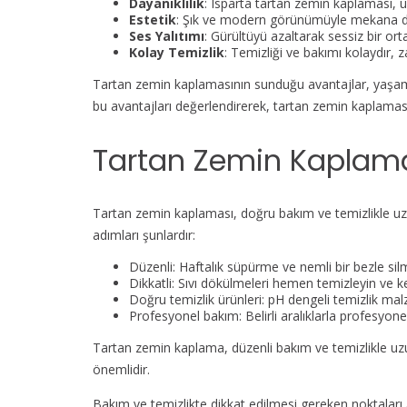
Dayanıklılık
: Isparta tartan zemin kaplaması, u
Estetik
: Şık ve modern görünümüyle mekana d
Ses Yalıtımı
: Gürültüyü azaltarak sessiz bir or
Kolay Temizlik
: Temizliği ve bakımı kolaydır,
Tartan zemin kaplamasının sunduğu avantajlar, yaşam a
bu avantajları değerlendirerek, tartan zemin kaplaması 
Tartan Zemin Kaplama
Tartan zemin kaplaması, doğru bakım ve temizlikle uzu
adımları şunlardır:
Düzenli: Haftalık süpürme ve nemli bir bezle silm
Dikkatli: Sıvı dökülmeleri hemen temizleyin ve k
Doğru temizlik ürünleri: pH dengeli temizlik malz
Profesyonel bakım: Belirli aralıklarla profesyone
Tartan zemin kaplama, düzenli bakım ve temizlikle uzu
önemlidir.
Bakım ve temizlikte dikkat edilmesi gereken noktaları 