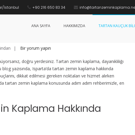
r/İstanbul
+90 216 650 83 34
info@tartanzeminkaplama.ne
a
Ana sayfa
Yazılar
Tar
ANA SAYFA
HAKKIMIZDA
TARTAN KAUÇUK BILG
Isparta
ından
Bir yorum yapın
Tartan
yorsanız, doğru yerdesiniz. Tartan zemin kaplama, dayanıklılığı
Zemin
u blog yazısında, Isparta’da tartan zemin kaplama hakkında
Kaplama
puçlarını, dikkat edilmesi gereken noktaları ve hizmet alırken
için
rta’da tartan zemin kaplama konusunda adım adım rehberimizle, en
min Kaplama Hakkında