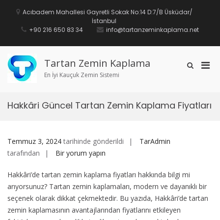
İçeriğe
geç
Acıbadem Mahallesi Gayretli Sokak No:14 D:7/B Üsküdar/
İstanbul
+90 216 650 83 34
info@tartanzeminkaplama.net
Tartan Zemin Kaplama
Mobi
Arama
formunu
En İyi Kauçuk Zemin Sistemi
için
göster
birin
men
Hakkâri Güncel Tartan Zemin Kaplama Fiyatları
Temmuz 3, 2024
tarihinde gönderildi
TarAdmin
Hakkâri
tarafından
Bir yorum yapın
Güncel
Hakkâri’de tartan zemin kaplama fiyatları hakkında bilgi mi
Tartan
arıyorsunuz? Tartan zemin kaplamaları, modern ve dayanıklı bir
Zemin
seçenek olarak dikkat çekmektedir. Bu yazıda, Hakkâri’de tartan
Kaplama
zemin kaplamasının avantajlarından fiyatlarını etkileyen
Fiyatları