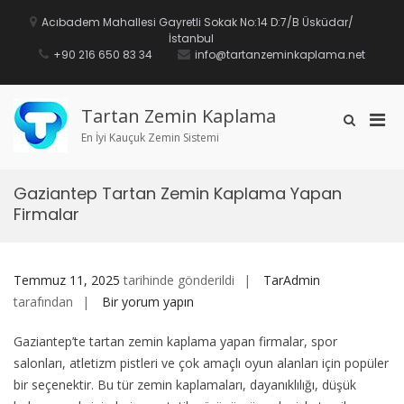
İçeriğe
geç
Acıbadem Mahallesi Gayretli Sokak No:14 D:7/B Üsküdar/
İstanbul
+90 216 650 83 34
info@tartanzeminkaplama.net
Tartan Zemin Kaplama
Mobi
Arama
formunu
En İyi Kauçuk Zemin Sistemi
için
göster
birin
men
Gaziantep Tartan Zemin Kaplama Yapan
Firmalar
Temmuz 11, 2025
tarihinde gönderildi
TarAdmin
Gaziantep
tarafından
Bir yorum yapın
Tartan
Gaziantep’te tartan zemin kaplama yapan firmalar, spor
Zemin
salonları, atletizm pistleri ve çok amaçlı oyun alanları için popüler
Kaplama
bir seçenektir. Bu tür zemin kaplamaları, dayanıklılığı, düşük
Yapan