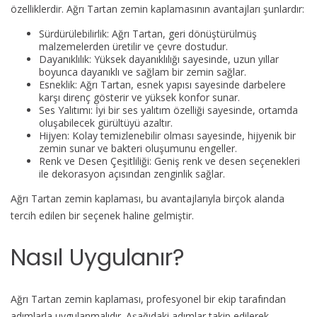
özelliklerdir. Ağrı Tartan zemin kaplamasının avantajları şunlardır:
Sürdürülebilirlik: Ağrı Tartan, geri dönüştürülmüş
malzemelerden üretilir ve çevre dostudur.
Dayanıklılık: Yüksek dayanıklılığı sayesinde, uzun yıllar
boyunca dayanıklı ve sağlam bir zemin sağlar.
Esneklik: Ağrı Tartan, esnek yapısı sayesinde darbelere
karşı direnç gösterir ve yüksek konfor sunar.
Ses Yalıtımı: İyi bir ses yalıtım özelliği sayesinde, ortamda
oluşabilecek gürültüyü azaltır.
Hijyen: Kolay temizlenebilir olması sayesinde, hijyenik bir
zemin sunar ve bakteri oluşumunu engeller.
Renk ve Desen Çeşitliliği: Geniş renk ve desen seçenekleri
ile dekorasyon açısından zenginlik sağlar.
Ağrı Tartan zemin kaplaması, bu avantajlarıyla birçok alanda
tercih edilen bir seçenek haline gelmiştir.
Nasıl Uygulanır?
Ağrı Tartan zemin kaplaması, profesyonel bir ekip tarafından
adımlarla uygulanmalıdır. Aşağıdaki adımlar takip edilerek