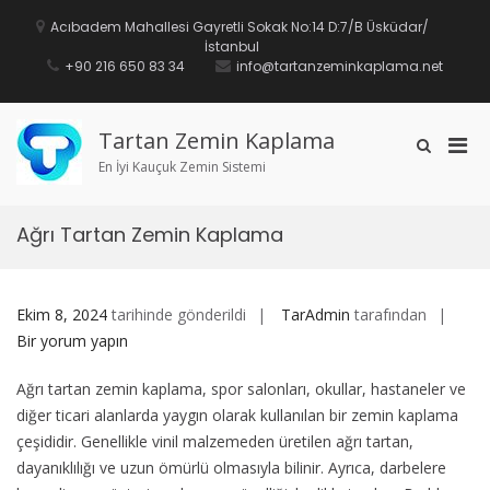
İçeriğe
geç
Acıbadem Mahallesi Gayretli Sokak No:14 D:7/B Üsküdar/
İstanbul
+90 216 650 83 34
info@tartanzeminkaplama.net
Tartan Zemin Kaplama
Mobi
Arama
formunu
En İyi Kauçuk Zemin Sistemi
için
göster
birin
men
Ağrı Tartan Zemin Kaplama
Ağrı
Ekim 8, 2024
tarihinde gönderildi
TarAdmin
tarafından
Tart
Bir yorum yapın
Zem
Ağrı tartan zemin kaplama, spor salonları, okullar, hastaneler ve
Kap
diğer ticari alanlarda yaygın olarak kullanılan bir zemin kaplama
için
çeşididir. Genellikle vinil malzemeden üretilen ağrı tartan,
dayanıklılığı ve uzun ömürlü olmasıyla bilinir. Ayrıca, darbelere