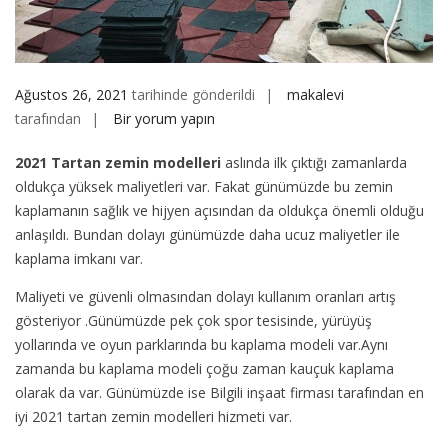
Ağustos 26, 2021
tarihinde gönderildi
makalevi
En
tarafından
Bir yorum yapın
İyi
2021 Tartan zemin modelleri
aslında ilk çıktığı zamanlarda
2021
oldukça yüksek maliyetleri var. Fakat günümüzde bu zemin
Tartan
kaplamanın sağlık ve hijyen açısından da oldukça önemli olduğu
Zemin
anlaşıldı. Bundan dolayı günümüzde daha ucuz maliyetler ile
Modelleri
kaplama imkanı var.
için
Maliyeti ve güvenli olmasından dolayı kullanım oranları artış
gösteriyor .Günümüzde pek çok spor tesisinde, yürüyüş
yollarında ve oyun parklarında bu kaplama modeli var.Aynı
zamanda bu kaplama modeli çoğu zaman kauçuk kaplama
olarak da var. Günümüzde ise Bilgili inşaat firması tarafından en
iyi 2021 tartan zemin modelleri hizmeti var.