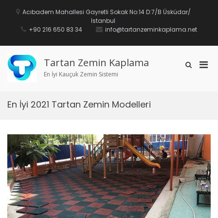
İçeriğe
geç
Acıbadem Mahallesi Gayretli Sokak No:14 D:7/B Üsküdar/
İstanbul
+90 216 650 83 34
info@tartanzeminkaplama.net
Tartan Zemin Kaplama
Mobi
Arama
formunu
En İyi Kauçuk Zemin Sistemi
için
göster
birin
men
En İyi 2021 Tartan Zemin Modelleri